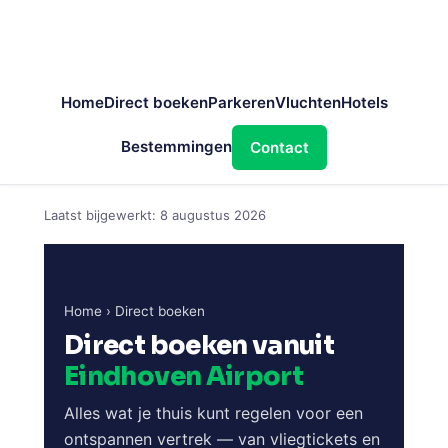
Home
Direct boeken
Parkeren
Vluchten
Hotels
Bestemmingen
Contact
Ga
Laatst bijgewerkt:
8 augustus 2026
naar
de
inhoud
Home
› Direct boeken
Direct boeken vanuit
Eindhoven Airport
Alles wat je thuis kunt regelen voor een
ontspannen vertrek — van vliegtickets en