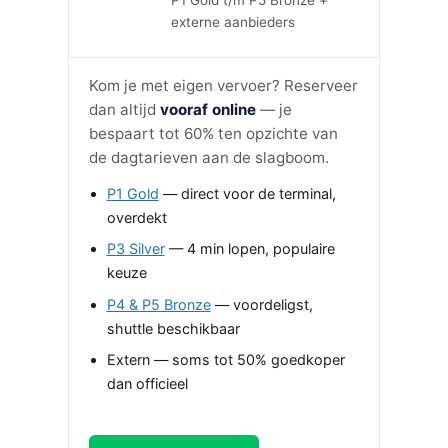
P1 Gold t/m P5 Bronze +
externe aanbieders
Kom je met eigen vervoer? Reserveer
dan altijd
vooraf online
— je
bespaart tot 60% ten opzichte van
de dagtarieven aan de slagboom.
P1 Gold
— direct voor de terminal,
overdekt
P3 Silver
— 4 min lopen, populaire
keuze
P4 & P5 Bronze
— voordeligst,
shuttle beschikbaar
Extern — soms tot 50% goedkoper
dan officieel