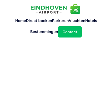
Home
Direct boeken
Parkeren
Vluchten
Hotels
Bestemmingen
Contact