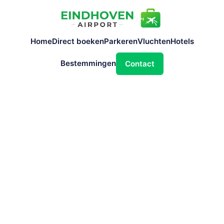
Home
Direct boeken
Parkeren
Vluchten
Hotels
Bestemmingen
Contact