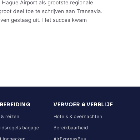
Hague Airport als grootste regionale
groot deel toe te schrijven aan Transavia.
ven gestaag uit. Het succes kwam
BEREIDING
VERVOER & VERBLIJF
& reizen
Hotels & overnachten
eidsregels bagage
Bereikbaarheid
t inchecken
AirExpressBus