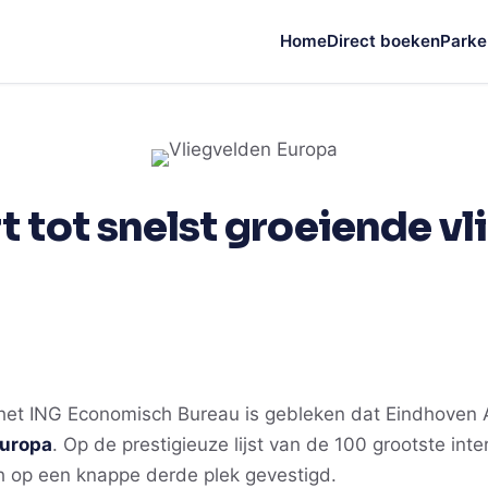
Home
Direct boeken
Parke
 tot snelst groeiende v
het ING Economisch Bureau is gebleken dat Eindhoven A
Europa
. Op de prestigieuze lijst van de 100 grootste int
h op een knappe derde plek gevestigd.