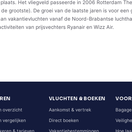
plaats. Het vliegveld passeerde in 2006 Rotterdam The 
 de grootste). De groei van de laatste jaren is voor een 
an vakantievluchten vanaf de Noord-Brabantse luchtha
tiviteiten van prijsvechters Ryanair en Wizz Air.
REN
VLUCHTEN & BOEKEN
VOOR
 overzicht
Aankomst & vertrek
Bagage 
 vergelijken
Direct boeken
Veiligh
keren & tarieven
Vakantiebestemmingen
Hoe laa