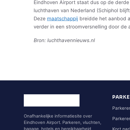
Eindhoven Airport staat dus op de derde 
luchthaven van Nederland (Schiphol blijft
Deze
maatschappij
breidde het aanbod a
verder in een stroomversnelling door de ac
Bron: luchthavennieuws.nl
PARKE
Parkeren
Onafhankelijke informatiesite over
Parkeren
Eindhoven Airport. Parkeren, vluchten,
bagage, hotels en bereikbaarheid
Kort par