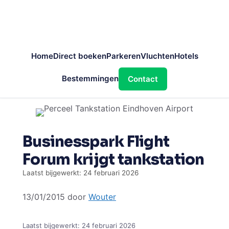
Home
Direct boeken
Parkeren
Vluchten
Hotels
Bestemmingen
Contact
Ga
naar
de
Businesspark Flight
inhoud
Forum krijgt tankstation
Laatst bijgewerkt: 24 februari 2026
13/01/2015
door
Wouter
Laatst bijgewerkt:
24 februari 2026