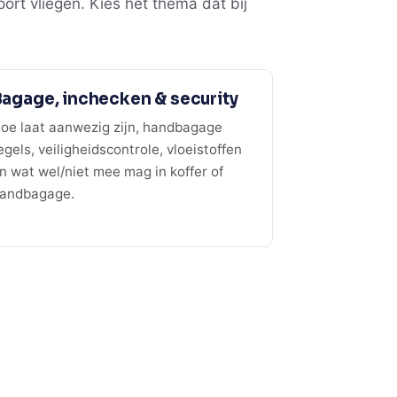
rt vliegen. Kies het thema dat bij
agage, inchecken & security
oe laat aanwezig zijn, handbagage
egels, veiligheidscontrole, vloeistoffen
n wat wel/niet mee mag in koffer of
andbagage.