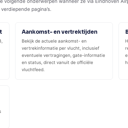
e volgende onderwerpen wanneer ze via Eindhoven Airpo
e verdiepende pagina’s.
t
Aankomst- en vertrektijden
B
3,
Bekijk de actuele aankomst- en
H
vertrekinformatie per vlucht, inclusief
r
eventuele vertragingen, gate-informatie
e
en status, direct vanuit de officiële
h
vluchtfeed.
s