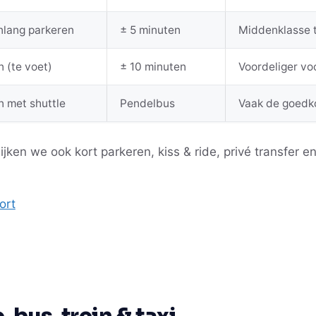
nlang parkeren
± 5 minuten
Middenklasse t
 (te voet)
± 10 minuten
Voordeliger vo
n met shuttle
Pendelbus
Vaak de goedko
ijken we ook kort parkeren, kiss & ride, privé transfer e
ort
 bus, trein & taxi